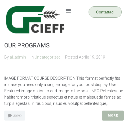
Contattaci
OUR PROGRAMS
By
ai_admin
In
Uncategorized
Posted
Aprile 19, 2019
IMAGE FORMAT COURSE DESCRIPTION This format perfectly fits
in case you need only a single image for your post display. Use
Featured image option to add image to the post. INFO Pellentesque
habitant morbi tristique senectus et netus et malesuada fames ac
turpis egestas. In faucibus, risus eu volutpat pellentesque,...
MORE
30699