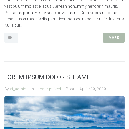
Lorem ipsum dolor sit amet, consectetuer adipiscing elit. Praesent
vestibulum molestie lacus. Aenean nonummy hendrerit mauris.
Phasellus porta. Fusce suscipit varius mi. Cum sociis natoque
penatibus et magnis dis parturient montes, nascetur ridiculus mus.
Nulla dui....
MORE
1
LOREM IPSUM DOLOR SIT AMET
By
ai_admin
In
Uncategorized
Posted
Aprile 19, 2019