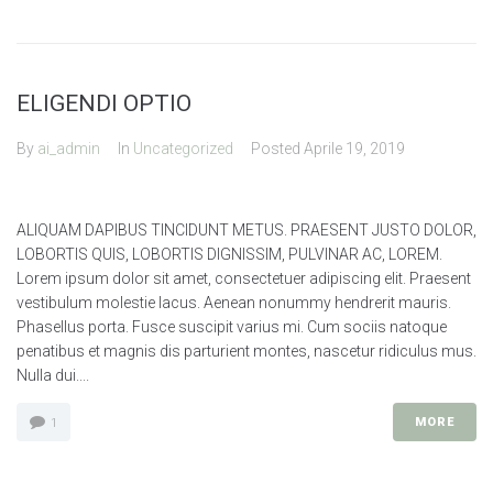
ELIGENDI OPTIO
By
ai_admin
In
Uncategorized
Posted
Aprile 19, 2019
ALIQUAM DAPIBUS TINCIDUNT METUS. PRAESENT JUSTO DOLOR,
LOBORTIS QUIS, LOBORTIS DIGNISSIM, PULVINAR AC, LOREM.
Lorem ipsum dolor sit amet, consectetuer adipiscing elit. Praesent
vestibulum molestie lacus. Aenean nonummy hendrerit mauris.
Phasellus porta. Fusce suscipit varius mi. Cum sociis natoque
penatibus et magnis dis parturient montes, nascetur ridiculus mus.
Nulla dui....
MORE
1