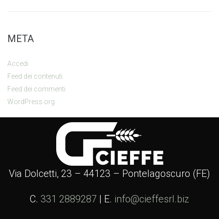
META
Accedi
Feed dei contenuti
Feed dei commenti
WordPress.org
Via Dolcetti, 23 – 44123 – Pontelagoscuro (FE)
C.
331 2889287
| E.
info@cieffesrl.biz